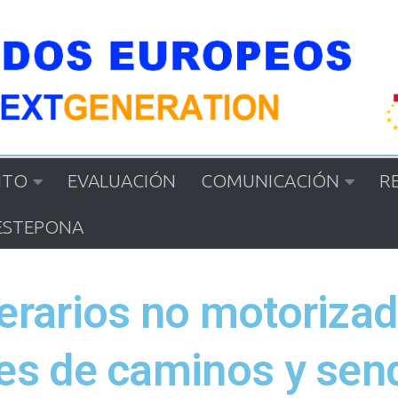
NTO
EVALUACIÓN
COMUNICACIÓN
R
ESTEPONA
erarios no motorizad
mes de caminos y sen