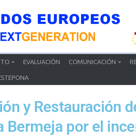
NTO
EVALUACIÓN
COMUNICACIÓN
R
ESTEPONA
ión y Restauración d
a Bermeja por el ince